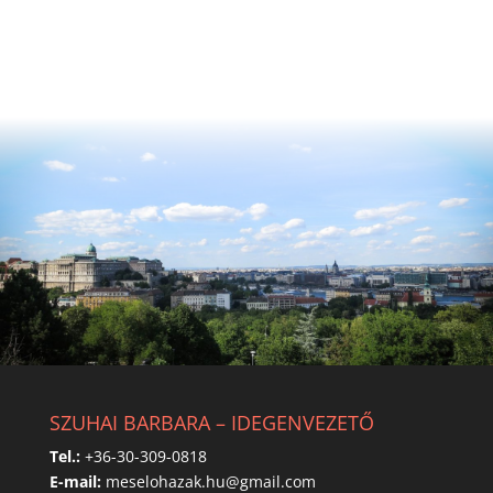
SZUHAI BARBARA – IDEGENVEZETŐ
Tel.:
+36-30-309-0818
E-mail:
meselohazak.hu@gmail.com