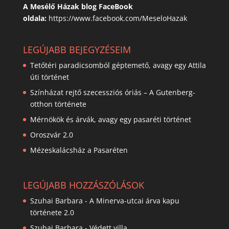
A Mesélő Házak blog FaceBook
oldala:
https://www.facebook.com/MeseloHazak
LEGÚJABB BEJEGYZÉSEIM
Tetőtéri paradicsomból géptemető, avagy egy Attila
úti történet
Színházat rejtő szecessziós óriás – A Gutenberg-
otthon története
Mérnökök és árvák, avagy egy pasaréti történet
Oroszvár 2.0
Mézeskalácsház a Pasaréten
LEGÚJABB HOZZÁSZÓLÁSOK
Szuhai Barbara
-
A Minerva-utcai árva kapu
története 2.0
Szuhai Barbara
-
Védett villa