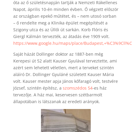
óta az ő születésnapján tartják a Nemzeti Rákellenes
Napot, április 10-én minden évben. Ő végzett először
az országban epekő műtétet, és – nem utosó sorban
– ő rendelte meg a Klinika épület megépítését a
Szigony utca és az Üllői út sarkán. Korb Flóris és
Giergl Kálmán tervezték, az átadás éve 1909 volt.
https://www.google.hu/maps/place/Budapest,+%C3%9Cll%
Saját házát Dollinger doktor az 1887-ben még
Kerepesi út 52 alatt Kauser Gyulával terveztette, ami
azért sem lehetett véletlen, mert a terveket szintén
aláíró Dr. Dollinger Gyuláné született Kauser Mária
volt. Kauser mester apja János kőfaragó volt, testvére
József, szintén építész, a
szomszédos 54
-es ház
tervezője. A ház mai, keservesen szétbarmolt
állapotában is látszanak az eredeti arányok.