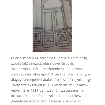
Az első szinten az akkor még Kerepesi út felé 9(!)
szobás lakás nézett, plusz ugye fürdő és
cselédszobák, hátul emeletenként 1-1 3 szoba-
cselédszobás lakás épült. A Levéltár őriz néhány, a
világégést megelőző átalakításról szóló rajzokat, így
üzletportálok terveit is. 1913-ban lift épül a lakók
kényelmére, 1914-ben szép, új, szecessziós, fa
kirakat. 1938-ban fa lépcső épül, ami a földszinti
„Imhof-féle üzletet” köti össze az első emeleti