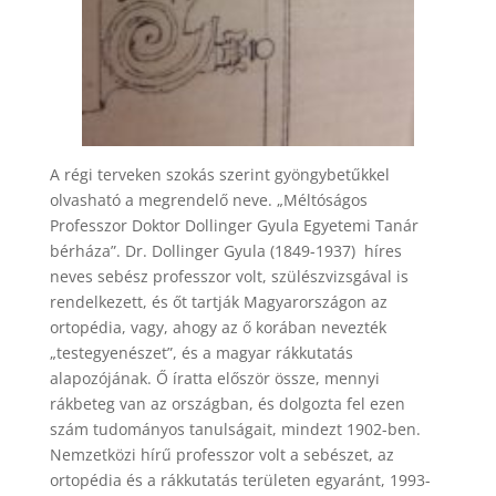
A régi terveken szokás szerint gyöngybetűkkel
olvasható a megrendelő neve. „Méltóságos
Professzor Doktor Dollinger Gyula Egyetemi Tanár
bérháza”. Dr. Dollinger Gyula (1849-1937) híres
neves sebész professzor volt, szülészvizsgával is
rendelkezett, és őt tartják Magyarországon az
ortopédia, vagy, ahogy az ő korában nevezték
„testegyenészet”, és a magyar rákkutatás
alapozójának. Ő íratta először össze, mennyi
rákbeteg van az országban, és dolgozta fel ezen
szám tudományos tanulságait, mindezt 1902-ben.
Nemzetközi hírű professzor volt a sebészet, az
ortopédia és a rákkutatás területen egyaránt, 1993-