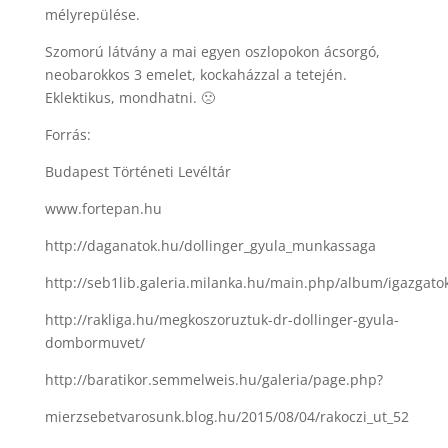
mélyrepülése.
Szomorú látvány a mai egyen oszlopokon ácsorgó,
neobarokkos 3 emelet, kockaházzal a tetején.
Eklektikus, mondhatni. 🙁
Forrás:
Budapest Történeti Levéltár
www.fortepan.hu
http://daganatok.hu/dollinger_gyula_munkassaga
http://seb1lib.galeria.milanka.hu/main.php/album/igazgatok/
http://rakliga.hu/megkoszoruztuk-dr-dollinger-gyula-
dombormuvet/
http://baratikor.semmelweis.hu/galeria/page.php?
mierzsebetvarosunk.blog.hu/2015/08/04/rakoczi_ut_52