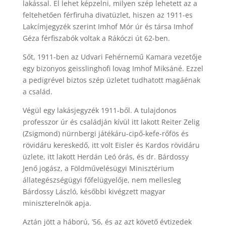
lakással. El lehet képzelni, milyen szép lehetett az a
feltehetően férfiruha divatüzlet, hiszen az 1911-es
Lakcímjegyzék szerint Imhof Mór úr és társa Imhof
Géza férfiszabók voltak a Rákóczi út 62-ben.
Sőt, 1911-ben az Udvari Fehérnemű Kamara vezetője
egy bizonyos geisslinghofi lovag Imhof Miksáné. Ezzel
a pedigrével biztos szép üzletet tudhatott magáénak
a család.
Végül egy lakásjegyzék 1911-ből. A tulajdonos
professzor úr és családján kívül itt lakott Reiter Zelig
(Zsigmond) nürnbergi játékáru-cipő-kefe-rőfös és
rövidáru kereskedő, itt volt Eisler és Kardos rövidáru
üzlete, itt lakott Herdán Leó órás, és dr. Bárdossy
Jenő jogász, a Földművelésügyi Minisztérium
állategészségügyi főfelügyelője, nem mellesleg
Bárdossy László, későbbi kivégzett magyar
miniszterelnök apja.
Aztán jött a háború, ’56, és az azt követő évtizedek