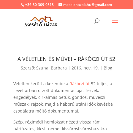
+36-30-309-0818
meselohazak.hu@gmail.com
A VÉLETLEN ÉS MŰVEI – RÁKÓCZI ÚT 52
Szerző:
Szuhai Barbara
|
2016. nov. 19.
|
Blog
Véletlen került a kezembe a
Rákóczi út
52 teljes, a
Levéltárban őrzött dokumentációja. Tervek,
engedélyek, cirkalmas betűk, gondos, művészi
műszaki rajzok, majd a háború utáni idők kevésbé
csodálatra méltó dokumentumai.
Szép, régimódi homlokzat nézett vissza rám,
pártázatos, kicsit német kisvárosi városházakra