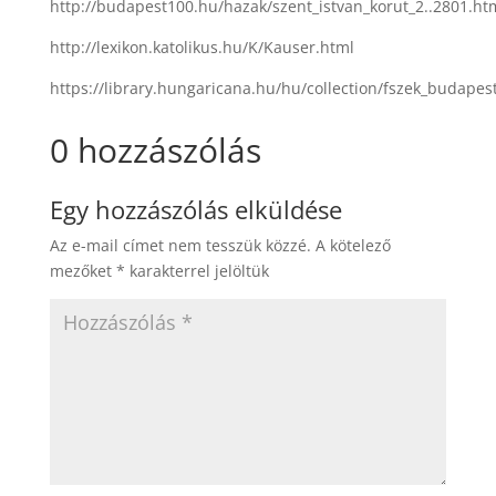
http://budapest100.hu/hazak/szent_istvan_korut_2..2801.ht
http://lexikon.katolikus.hu/K/Kauser.html
https://library.hungaricana.hu/hu/collection/fszek_budapes
0 hozzászólás
Egy hozzászólás elküldése
Az e-mail címet nem tesszük közzé.
A kötelező
mezőket
*
karakterrel jelöltük