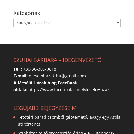
Kategóriák
Kategóriák
SZUHAI BARBARA – IDEGENVEZETŐ
Tel.:
+36-30-309-0818
E-mail:
meselohazak.hu@gmail.com
A Mesélő Házak blog FaceBook
oldala:
https://www.facebook.com/MeseloHazak
LEGÚJABB BEJEGYZÉSEIM
Tetőtéri paradicsomból géptemető, avagy egy Attila
úti történet
Színházat rejtő szecessziós óriás – A Gutenberg-