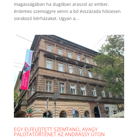
magasságában ha dugóban araszol az ember,
érdemes szemügyre venni a bő évszázada hősiesen
sorakozó bérházakat. Ugyan a...
EGY ELFELEJTETT SZEMTANÚ, AVAGY
PALOTATÖRTÉNET AZ ANDRÁSSY ÚTON