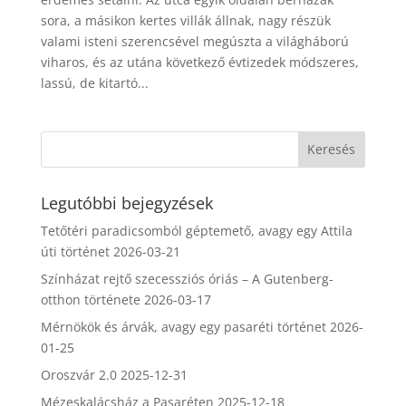
sora, a másikon kertes villák állnak, nagy részük
valami isteni szerencsével megúszta a világháború
viharos, és az utána következő évtizedek módszeres,
lassú, de kitartó...
Legutóbbi bejegyzések
Tetőtéri paradicsomból géptemető, avagy egy Attila
úti történet
2026-03-21
Színházat rejtő szecessziós óriás – A Gutenberg-
otthon története
2026-03-17
Mérnökök és árvák, avagy egy pasaréti történet
2026-
01-25
Oroszvár 2.0
2025-12-31
Mézeskalácsház a Pasaréten
2025-12-18