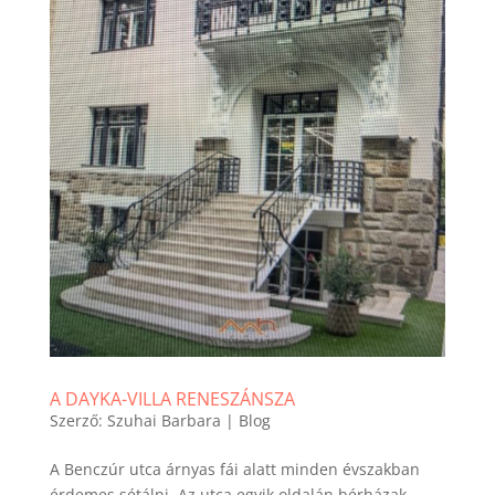
A DAYKA-VILLA RENESZÁNSZA
Szerző:
Szuhai Barbara
|
Blog
A Benczúr utca árnyas fái alatt minden évszakban
érdemes sétálni. Az utca egyik oldalán bérházak