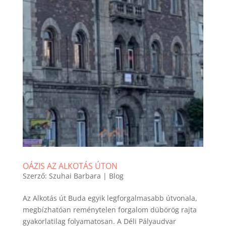
OÁZIS AZ ALKOTÁS ÚTON
Szerző:
Szuhai Barbara
|
Blog
Az Alkotás út Buda egyik legforgalmasabb útvonala,
megbízhatóan reménytelen forgalom dübörög rajta
gyakorlatilag folyamatosan. A Déli Pályaudvar