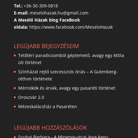
Tel.:
+36-30-309-0818
E-mail:
meselohazak.hu@gmail.com
A Mesélő Házak blog FaceBook
oldala:
https://www.facebook.com/MeseloHazak
LEGÚJABB BEJEGYZÉSEIM
Tetőtéri paradicsomból géptemető, avagy egy Attila
úti történet
Színházat rejtő szecessziós óriás – A Gutenberg-
otthon története
Mérnökök és árvák, avagy egy pasaréti történet
Oroszvár 2.0
Mézeskalácsház a Pasaréten
LEGÚJABB HOZZÁSZÓLÁSOK
Szuhai Barbara
-
A Minerva-utcai árva kapu