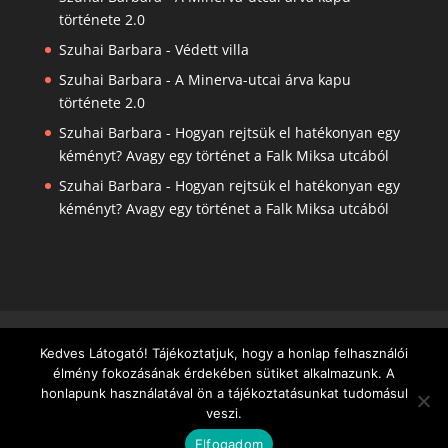
története 2.0
Szuhai Barbara
-
Védett villa
Szuhai Barbara
-
A Minerva-utcai árva kapu
története 2.0
Szuhai Barbara
-
Hogyan rejtsük el hatékonyan egy
kéményt? Avagy egy történet a Falk Miksa utcából
Szuhai Barbara
-
Hogyan rejtsük el hatékonyan egy
kéményt? Avagy egy történet a Falk Miksa utcából
VÁSÁRLÁSI FELTÉTELEK
Kedves Látogató! Tájékoztatjuk, hogy a honlap felhasználói
ADATVÉDELMI TÁJÉKOZTATÓ
élmény fokozásának érdekében sütiket alkalmazunk. A
honlapunk használatával ön a tájékoztatásunkat tudomásul
veszi.
Elfogadom
©2020 - MESÉLŐ HÁZAK