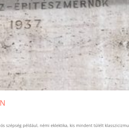
AN
s szépség például, némi eklektika, kis mindent túlélt klasszicizmu