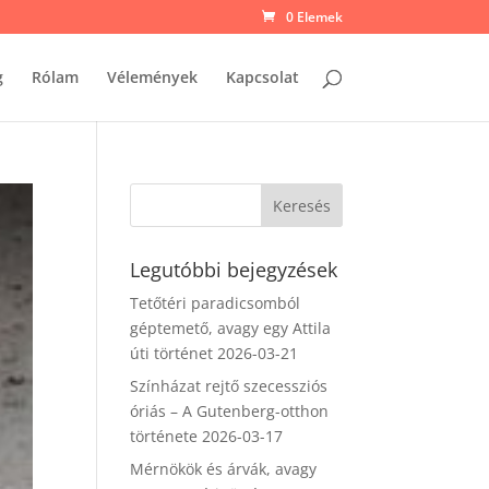
0 Elemek
g
Rólam
Vélemények
Kapcsolat
Legutóbbi bejegyzések
Tetőtéri paradicsomból
géptemető, avagy egy Attila
úti történet
2026-03-21
Színházat rejtő szecessziós
óriás – A Gutenberg-otthon
története
2026-03-17
Mérnökök és árvák, avagy