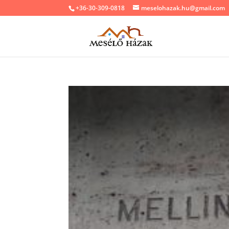
+36-30-309-0818
meselohazak.hu@gmail.com