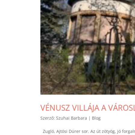
VÉNUSZ VILLÁJA A VÁROSL
Szerző:
Szuhai Barbara
|
Blog
Zugló, Ajtósi Dürer sor. Az út zötyög, jó forga