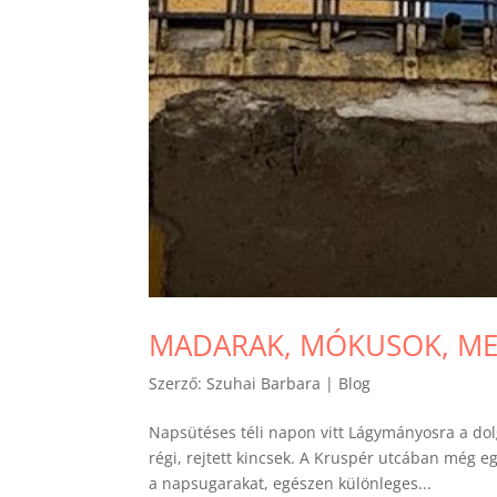
MADARAK, MÓKUSOK, ME
Szerző:
Szuhai Barbara
|
Blog
Napsütéses téli napon vitt Lágymányosra a do
régi, rejtett kincsek. A Kruspér utcában még eg
a napsugarakat, egészen különleges...