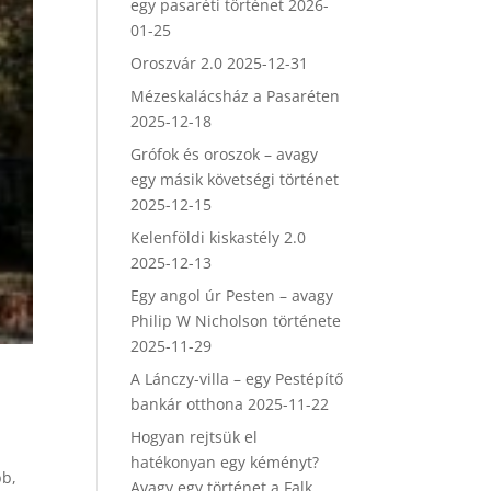
egy pasaréti történet
2026-
01-25
Oroszvár 2.0
2025-12-31
Mézeskalácsház a Pasaréten
2025-12-18
Grófok és oroszok – avagy
egy másik követségi történet
2025-12-15
Kelenföldi kiskastély 2.0
2025-12-13
Egy angol úr Pesten – avagy
Philip W Nicholson története
2025-11-29
A Lánczy-villa – egy Pestépítő
bankár otthona
2025-11-22
Hogyan rejtsük el
hatékonyan egy kéményt?
bb,
Avagy egy történet a Falk