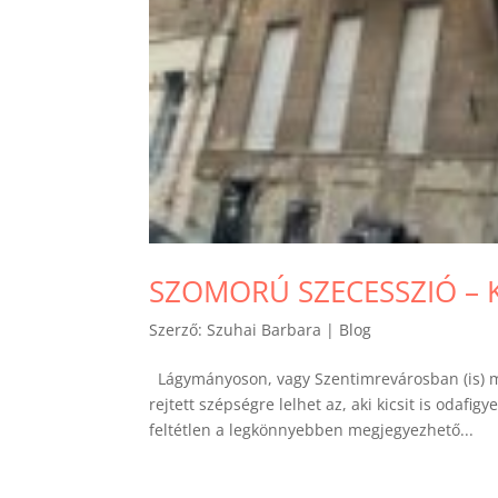
SZOMORÚ SZECESSZIÓ – 
Szerző:
Szuhai Barbara
|
Blog
Lágymányoson, vagy Szentimrevárosban (is) m
rejtett szépségre lelhet az, aki kicsit is oda
feltétlen a legkönnyebben megjegyezhető...