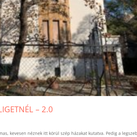
IGETNÉL – 2.0
lmas, kevesen néznek itt körül szép házakat kutatva. Pedig a legsze