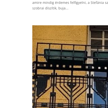
amire mindig érdemes felfigyelni, a Stefánia sa
szobrai díszítik, buja...