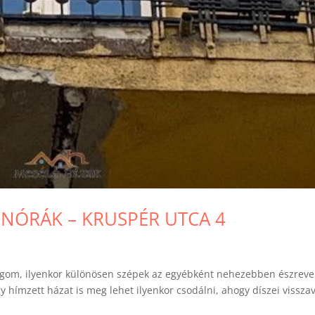
NÓRÁK – KRUSPÉR UTCA 4
lgom, ilyenkor különösen szépek az egyébként nehezebben észrev
y hímzett házat is meg lehet ilyenkor csodálni, ahogy díszei visszav