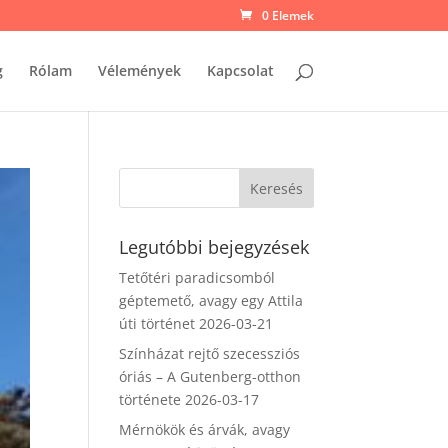
0 Elemek
g
Rólam
Vélemények
Kapcsolat
Legutóbbi bejegyzések
Tetőtéri paradicsomból
géptemető, avagy egy Attila
úti történet
2026-03-21
Színházat rejtő szecessziós
óriás – A Gutenberg-otthon
története
2026-03-17
Mérnökök és árvák, avagy