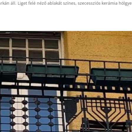
rkán áll. Liget felé néző ablakát színes, szecessziós kerámia hölgye