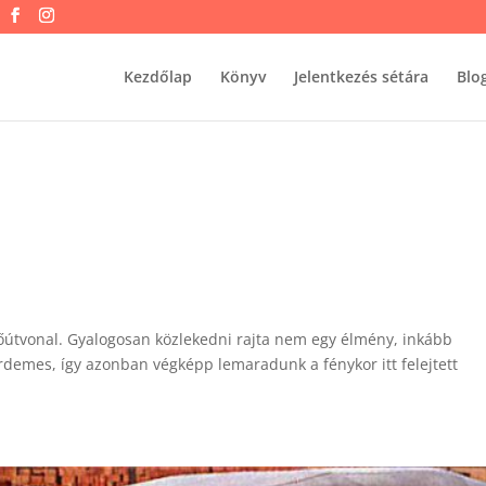
Kezdőlap
Könyv
Jelentkezés sétára
Blo
s főútvonal. Gyalogosan közlekedni rajta nem egy élmény, inkább
l érdemes, így azonban végképp lemaradunk a fénykor itt felejtett