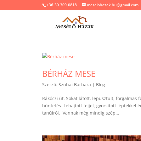
+36-30-309-0818
meselohazak.hu@gmail.com
BÉRHÁZ MESE
Szerző:
Szuhai Barbara
|
Blog
Rákóczi út. Sokat látott, lepusztult, forgalma
büntetés. Lehajtott fejjel, gyorsított léptekke
tanúiról. Vannak még mindig szép...