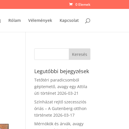
0 Elemek
g
Rólam
Vélemények
Kapcsolat
Legutóbbi bejegyzések
Tetőtéri paradicsomból
géptemető, avagy egy Attila
úti történet
2026-03-21
Színházat rejtő szecessziós
óriás – A Gutenberg-otthon
története
2026-03-17
Mérnökök és árvák, avagy