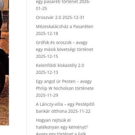
egy pasaréti történet
2026-
01-25
Oroszvár 2.0
2025-12-31
Mézeskalácsház a Pasaréten
2025-12-18
Grófok és oroszok – avagy
egy másik követségi történet
2025-12-15
Kelenföldi kiskastély 2.0
2025-12-13
Egy angol úr Pesten – avagy
Philip W Nicholson története
2025-11-29
A Lánczy-villa – egy Pestépítő
bankár otthona
2025-11-22
Hogyan rejtsük el
hatékonyan egy kéményt?
Avagy egy történet a Falk