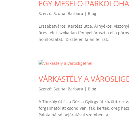
EGY MESÉLŐ PARKOLÓHÁ
Szerző:
Szuhai Barbara
|
Blog
Erzsébetváros, Kertész utca. Árnyékos, viszony
üres telek szokatlan fénnyel árasztja el a páro
homlokzatát. Dísztelen falán felirat...
VÁRKASTÉLY A VÁROSLIG
Szerző:
Szuhai Barbara
|
Blog
A Thököly út és a Dózsa György út közötti kert
forgalmától itt csönd van, fák, kertek, öreg há
Palota hátsó bejáratával szemben, a...