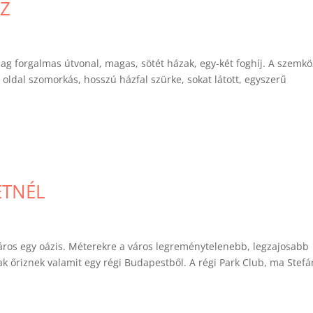
Z
lag forgalmas útvonal, magas, sötét házak, egy-két foghíj. A szemkö
s oldal szomorkás, hosszú házfal szürke, sokat látott, egyszerű
ETNÉL
város egy oázis. Méterekre a város legreménytelenebb, legzajosabb
zak őriznek valamit egy régi Budapestből. A régi Park Club, ma Stefá