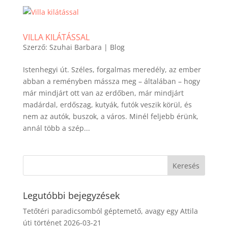
VILLA KILÁTÁSSAL
Szerző:
Szuhai Barbara
|
Blog
Istenhegyi út. Széles, forgalmas meredély, az ember
abban a reményben mássza meg – általában – hogy
már mindjárt ott van az erdőben, már mindjárt
madárdal, erdőszag, kutyák, futók veszik körül, és
nem az autók, buszok, a város. Minél feljebb érünk,
annál több a szép...
Legutóbbi bejegyzések
Tetőtéri paradicsomból géptemető, avagy egy Attila
úti történet
2026-03-21