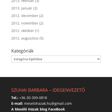
2013. február
(3)
2013. január
(2)
2012. december
(2)
2012. november
(2)
2012. október
(1)
2012. augusztus
(5)
Kategóriák
Kategóriák
SZUHAI BARBARA – IDEGENVEZETŐ
Tel.:
+36-30-309-0818
E-mail:
meselohazak.hu@gmail.com
A Mesélő Házak blog FaceBook