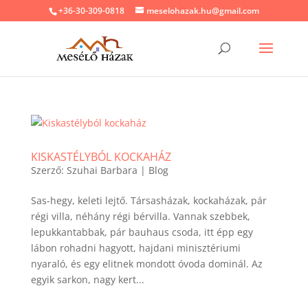
+36-30-309-0818
meselohazak.hu@gmail.com
KISKASTÉLYBÓL KOCKAHÁZ
Szerző:
Szuhai Barbara
|
Blog
Sas-hegy, keleti lejtő. Társasházak, kockaházak, pár
régi villa, néhány régi bérvilla. Vannak szebbek,
lepukkantabbak, pár bauhaus csoda, itt épp egy
lábon rohadni hagyott, hajdani minisztériumi
nyaraló, és egy elitnek mondott óvoda dominál. Az
egyik sarkon, nagy kert...