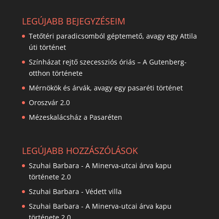
LEGÚJABB BEJEGYZÉSEIM
Tetőtéri paradicsomból géptemető, avagy egy Attila
úti történet
Színházat rejtő szecessziós óriás – A Gutenberg-
otthon története
Mérnökök és árvák, avagy egy pasaréti történet
Oroszvár 2.0
Mézeskalácsház a Pasaréten
LEGÚJABB HOZZÁSZÓLÁSOK
Szuhai Barbara
-
A Minerva-utcai árva kapu
története 2.0
Szuhai Barbara
-
Védett villa
Szuhai Barbara
-
A Minerva-utcai árva kapu
története 2.0