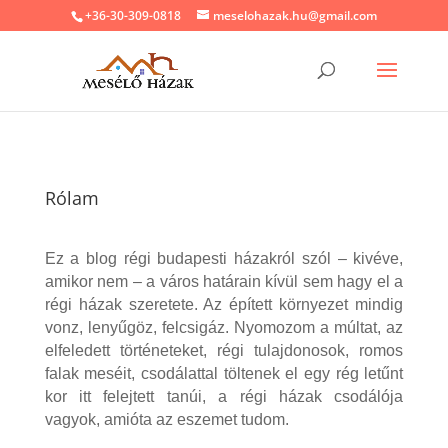
+36-30-309-0818
meselohazak.hu@gmail.com
Rólam
Ez a blog régi budapesti házakról szól – kivéve,
amikor nem – a város határain kívül sem hagy el a
régi házak szeretete. Az épített környezet mindig
vonz, lenyűgöz, felcsigáz. Nyomozom a múltat, az
elfeledett történeteket, régi tulajdonosok, romos
falak meséit, csodálattal töltenek el egy rég letűnt
kor itt felejtett tanúi, a régi házak csodálója
vagyok, amióta az eszemet tudom.