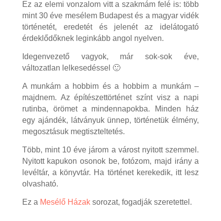
Ez az elemi vonzalom vitt a szakmám felé is: több
mint 30 éve mesélem Budapest és a magyar vidék
történetét, eredetét és jelenét az idelátogató
érdeklődőknek leginkább angol nyelven.
Idegenvezető vagyok, már sok-sok éve,
változatlan lelkesedéssel 🙂
A munkám a hobbim és a hobbim a munkám –
majdnem. Az építészettörténet színt visz a napi
rutinba, örömet a mindennapokba. Minden ház
egy ajándék, látványuk ünnep, történetük élmény,
megosztásuk megtiszteltetés.
Több, mint 10 éve járom a várost nyitott szemmel.
Nyitott kapukon osonok be, fotózom, majd irány a
levéltár, a könyvtár. Ha történet kerekedik, itt lesz
olvasható.
Ez a
Mesélő Házak
sorozat, fogadják szeretettel.