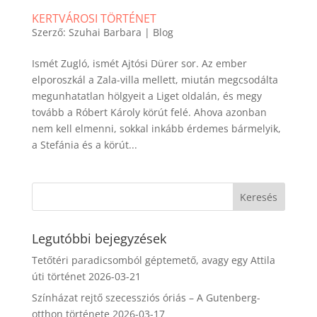
KERTVÁROSI TÖRTÉNET
Szerző:
Szuhai Barbara
|
Blog
Ismét Zugló, ismét Ajtósi Dürer sor. Az ember
elporoszkál a Zala-villa mellett, miután megcsodálta
megunhatatlan hölgyeit a Liget oldalán, és megy
tovább a Róbert Károly körút felé. Ahova azonban
nem kell elmenni, sokkal inkább érdemes bármelyik,
a Stefánia és a körút...
Legutóbbi bejegyzések
Tetőtéri paradicsomból géptemető, avagy egy Attila
úti történet
2026-03-21
Színházat rejtő szecessziós óriás – A Gutenberg-
otthon története
2026-03-17