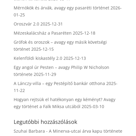
Mérnökök és árvák, avagy egy pasaréti történet
2026-
01-25
Oroszvár 2.0
2025-12-31
Mézeskalácsház a Pasaréten
2025-12-18
Grófok és oroszok – avagy egy másik követségi
történet
2025-12-15
Kelenföldi kiskastély 2.0
2025-12-13
Egy angol úr Pesten – avagy Philip W Nicholson
története
2025-11-29
A Lánczy-villa – egy Pestépítő bankár otthona
2025-
11-22
Hogyan rejtsük el hatékonyan egy kéményt? Avagy
egy történet a Falk Miksa utcából
2025-03-10
Legutóbbi hozzászólások
Szuhai Barbara
-
A Minerva-utcai árva kapu története