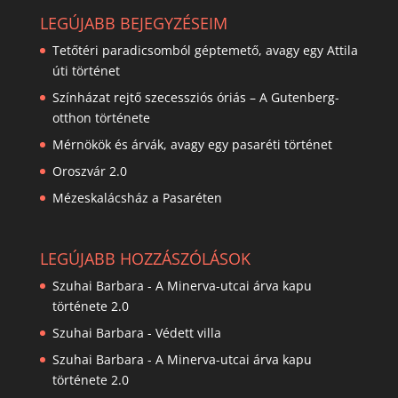
LEGÚJABB BEJEGYZÉSEIM
Tetőtéri paradicsomból géptemető, avagy egy Attila
úti történet
Színházat rejtő szecessziós óriás – A Gutenberg-
otthon története
Mérnökök és árvák, avagy egy pasaréti történet
Oroszvár 2.0
Mézeskalácsház a Pasaréten
LEGÚJABB HOZZÁSZÓLÁSOK
Szuhai Barbara
-
A Minerva-utcai árva kapu
története 2.0
Szuhai Barbara
-
Védett villa
Szuhai Barbara
-
A Minerva-utcai árva kapu
története 2.0