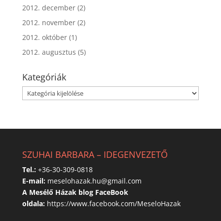
2012. december
(2)
2012. november
(2)
2012. október
(1)
2012. augusztus
(5)
Kategóriák
Kategóriák
SZUHAI BARBARA – IDEGENVEZETŐ
Tel.:
+36-30-309-0818
E-mail:
meselohazak.hu@gmail.com
A Mesélő Házak blog FaceBook
oldala:
https://www.facebook.com/MeseloHazak