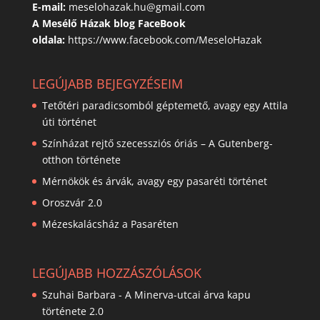
E-mail:
meselohazak.hu@gmail.com
A Mesélő Házak blog FaceBook
oldala:
https://www.facebook.com/MeseloHazak
LEGÚJABB BEJEGYZÉSEIM
Tetőtéri paradicsomból géptemető, avagy egy Attila
úti történet
Színházat rejtő szecessziós óriás – A Gutenberg-
otthon története
Mérnökök és árvák, avagy egy pasaréti történet
Oroszvár 2.0
Mézeskalácsház a Pasaréten
LEGÚJABB HOZZÁSZÓLÁSOK
Szuhai Barbara
-
A Minerva-utcai árva kapu
története 2.0