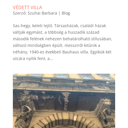
VÉDETT VILLA
Szerző:
Szuhai Barbara
|
Blog
Sas-hegy, keleti lejtő. Társasházak, családi házak
váltják egymást, a többség a huszadik század
második felének nehezen behatárolható stílusában,
változó minőségben épült, messziről kitűnik a
néhány, 1940-es évekbeli Bauhaus villa. Egyikük két
utcára nyílik fent, a...