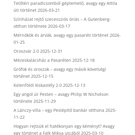
Tetőtéri paradicsomból géptemető, avagy egy Attila
úti történet
2026-03-21
Színházat rejtő szecessziós óriás – A Gutenberg-
otthon története
2026-03-17
Mérnökök és árvák, avagy egy pasaréti történet
2026-
01-25
Oroszvár 2.0
2025-12-31
Mézeskalácsház a Pasaréten
2025-12-18
Grófok és oroszok – avagy egy másik követségi
történet
2025-12-15
Kelenföldi kiskastély 2.0
2025-12-13
Egy angol úr Pesten – avagy Philip W Nicholson
története
2025-11-29
A Lánczy-villa – egy Pestépítő bankár otthona
2025-
11-22
Hogyan rejtsük el hatékonyan egy kéményt? Avagy
egy történet a Falk Miksa utcából
2025-03-10