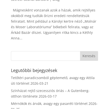
Mágnesként vonzanak azok a házak, amik rejtélyes
okokból meg tudták őrizni eredeti rendeltetésük
feliratait. Mint például a Károlyi kertre néző „Molnár
és Moser Laboratóriuma” békebeli felirata, vagy az
Árkád Bazár díszei. Ugyanilyen ritka kincs a Kéthly
Anna...
Legutóbbi bejegyzések
Tetőtéri paradicsomból géptemető, avagy egy Attila
úti történet
2026-03-21
Színházat rejtő szecessziós óriás – A Gutenberg-
otthon története
2026-03-17
Mérnökök és árvák, avagy egy pasaréti történet
2026-