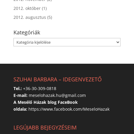
2012. október
(1)
2012. augusztus
(5)
Kategóriák
Kategóriák
SZUHAI BARBARA – IDEGENVEZETŐ
Tel.:
+36-30-309-0818
E-mail:
meselohazak.hu@gmail.com
A Mesélő Házak blog FaceBook
oldala:
https://www.facebook.com/MeseloHazak
LEGÚJABB BEJEGYZÉSEIM