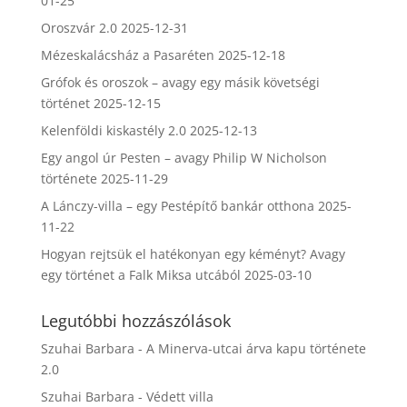
01-25
Oroszvár 2.0
2025-12-31
Mézeskalácsház a Pasaréten
2025-12-18
Grófok és oroszok – avagy egy másik követségi
történet
2025-12-15
Kelenföldi kiskastély 2.0
2025-12-13
Egy angol úr Pesten – avagy Philip W Nicholson
története
2025-11-29
A Lánczy-villa – egy Pestépítő bankár otthona
2025-
11-22
Hogyan rejtsük el hatékonyan egy kéményt? Avagy
egy történet a Falk Miksa utcából
2025-03-10
Legutóbbi hozzászólások
Szuhai Barbara
-
A Minerva-utcai árva kapu története
2.0
Szuhai Barbara
-
Védett villa