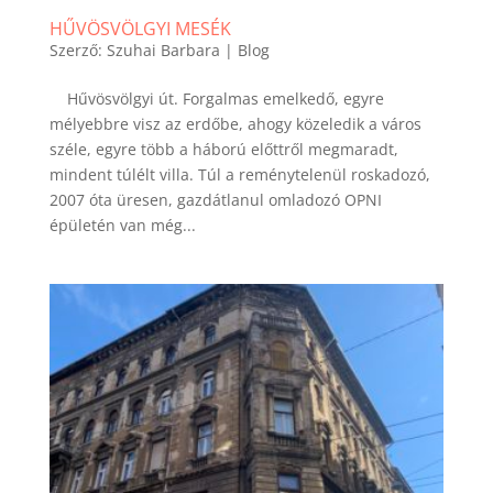
HŰVÖSVÖLGYI MESÉK
Szerző:
Szuhai Barbara
|
Blog
Hűvösvölgyi út. Forgalmas emelkedő, egyre
mélyebbre visz az erdőbe, ahogy közeledik a város
széle, egyre több a háború előttről megmaradt,
mindent túlélt villa. Túl a reménytelenül roskadozó,
2007 óta üresen, gazdátlanul omladozó OPNI
épületén van még...