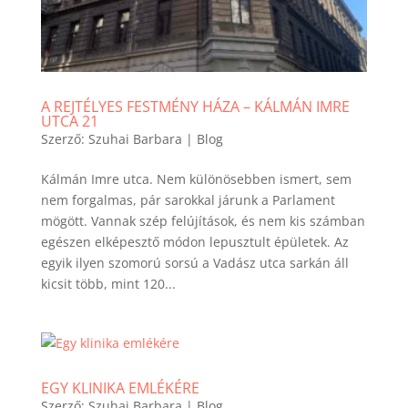
A REJTÉLYES FESTMÉNY HÁZA – KÁLMÁN IMRE
UTCA 21
Szerző:
Szuhai Barbara
|
Blog
Kálmán Imre utca. Nem különösebben ismert, sem
nem forgalmas, pár sarokkal járunk a Parlament
mögött. Vannak szép felújítások, és nem kis számban
egészen elképesztő módon lepusztult épületek. Az
egyik ilyen szomorú sorsú a Vadász utca sarkán áll
kicsit több, mint 120...
EGY KLINIKA EMLÉKÉRE
Szerző:
Szuhai Barbara
|
Blog