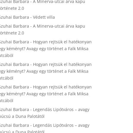
Szuhai Barbara
-
A Minerva-utcai árva kapu
története 2.0
Szuhai Barbara
-
Védett villa
Szuhai Barbara
-
A Minerva-utcai árva kapu
története 2.0
Szuhai Barbara
-
Hogyan rejtsük el hatékonyan
egy kéményt? Avagy egy történet a Falk Miksa
utcából
Szuhai Barbara
-
Hogyan rejtsük el hatékonyan
egy kéményt? Avagy egy történet a Falk Miksa
utcából
Szuhai Barbara
-
Hogyan rejtsük el hatékonyan
egy kéményt? Avagy egy történet a Falk Miksa
utcából
Szuhai Barbara
-
Legendás Lipótváros – avagy
búcsú a Duna Palotától
Szuhai Barbara
-
Legendás Lipótváros – avagy
búcsú a Duna Palotától