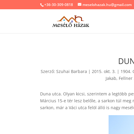
+36-30-309-0818
meselohazak.hu@gmail.com
DUN
Szerző:
Szuhai Barbara
|
2015. okt. 3.
|
1904. 
Jakab
,
Fellner
Duna utca. Olyan kicsi, szerintem a legtöbb pe
Március 15-e tér lesz belőle, a sarkon túl meg m
sarkon, már a Váci utca felöl álló is nagy mesé