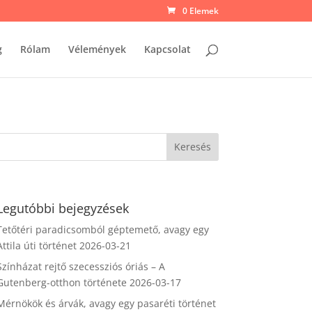
0 Elemek
g
Rólam
Vélemények
Kapcsolat
Legutóbbi bejegyzések
Tetőtéri paradicsomból géptemető, avagy egy
Attila úti történet
2026-03-21
Színházat rejtő szecessziós óriás – A
Gutenberg-otthon története
2026-03-17
Mérnökök és árvák, avagy egy pasaréti történet