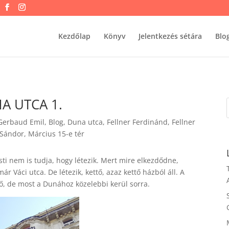
Kezdőlap
Könyv
Jelentkezés sétára
Blo
A UTCA 1.
Gerbaud Emil
,
Blog
,
Duna utca
,
Fellner Ferdinánd
,
Fellner
 Sándor
,
Március 15-e tér
sti nem is tudja, hogy létezik. Mert mire elkezdődne,
ár Váci utca. De létezik, kettő, azaz kettő házból áll. A
lő, de most a Dunához közelebbi kerül sorra.