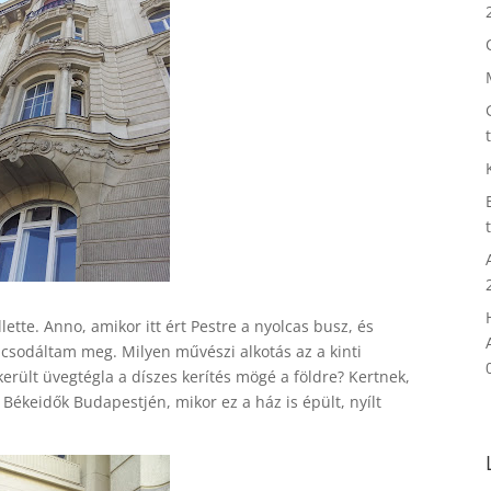
ette. Anno, amikor itt ért Pestre a nyolcas busz, és
 csodáltam meg. Milyen művészi alkotás az a kinti
erült üvegtégla a díszes kerítés mögé a földre? Kertnek,
 Békeidők Budapestjén, mikor ez a ház is épült, nyílt