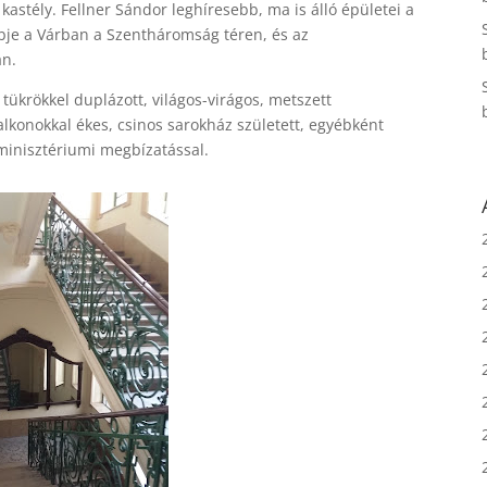
 kastély. Fellner Sándor leghíresebb, ma is álló épületei a
bje a Várban a Szentháromság téren, és az
an.
tükrökkel duplázott, világos-virágos, metszett
lkonokkal ékes, csinos sarokház született, egyébként
inisztériumi megbízatással.