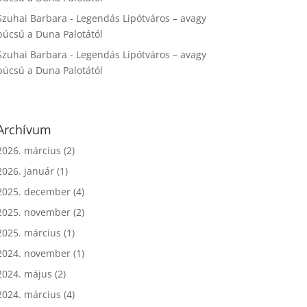
Szuhai Barbara
-
Legendás Lipótváros – avagy
búcsú a Duna Palotától
Szuhai Barbara
-
Legendás Lipótváros – avagy
búcsú a Duna Palotától
Archívum
2026. március
(2)
2026. január
(1)
2025. december
(4)
2025. november
(2)
2025. március
(1)
2024. november
(1)
2024. május
(2)
2024. március
(4)