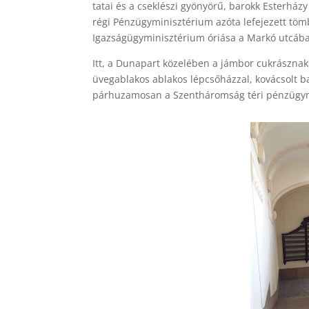
tatai és a cseklészi gyönyörű, barokk Esterházy
régi Pénzügyminisztérium azóta lefejezett töm
Igazságügyminisztérium óriása a Markó utcáb
Itt, a Dunapart közelében a jámbor cukrásznak 
üvegablakos ablakos lépcsőházzal, kovácsolt ba
párhuzamosan a Szentháromság téri pénzügym