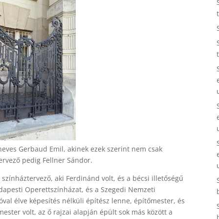
neves Gerbaud Emil, akinek ezek szerint nem csak
ervező pedig Fellner Sándor.
 színháztervező, aki Ferdinánd volt, és a bécsi illetőségű
udapesti Operettszínházat, és a Szegedi Nemzeti
óval élve képesítés nélküli építész lenne, építőmester, és
ster volt, az ő rajzai alapján épült sok más között a