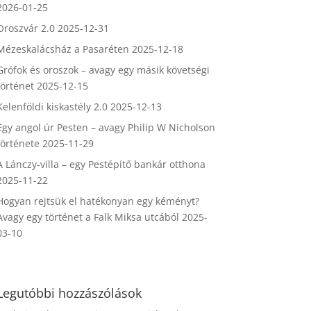
2026-01-25
Oroszvár 2.0
2025-12-31
Mézeskalácsház a Pasaréten
2025-12-18
Grófok és oroszok – avagy egy másik követségi
történet
2025-12-15
Kelenföldi kiskastély 2.0
2025-12-13
Egy angol úr Pesten – avagy Philip W Nicholson
története
2025-11-29
A Lánczy-villa – egy Pestépítő bankár otthona
2025-11-22
Hogyan rejtsük el hatékonyan egy kéményt?
Avagy egy történet a Falk Miksa utcából
2025-
03-10
Legutóbbi hozzászólások