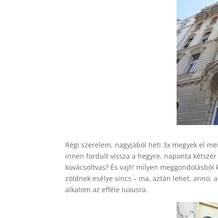
Régi szerelem, nagyjából heti 3x megyek el mell
innen fordult vissza a hegyre, naponta kétszer
kovácsoltvas? És vajh’ milyen meggondolásból k
zöldnek esélye sincs – ma, aztán lehet, anno, a
alkalom az efféle luxusra.