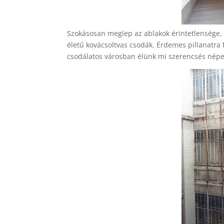
Szokásosan meglep az ablakok érintetlensége, 
életű kovácsoltvas csodák. Érdemes pillanatra 
csodálatos városban élünk mi szerencsés nép