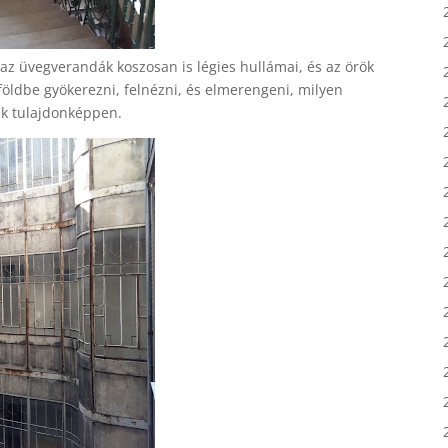
az üvegverandák koszosan is légies hullámai, és az örök
földbe gyökerezni, felnézni, és elmerengeni, milyen
ek tulajdonképpen.