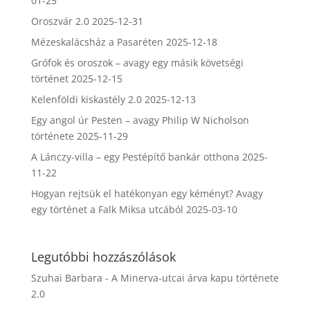
01-25
Oroszvár 2.0
2025-12-31
Mézeskalácsház a Pasaréten
2025-12-18
Grófok és oroszok – avagy egy másik követségi
történet
2025-12-15
Kelenföldi kiskastély 2.0
2025-12-13
Egy angol úr Pesten – avagy Philip W Nicholson
története
2025-11-29
A Lánczy-villa – egy Pestépítő bankár otthona
2025-
11-22
Hogyan rejtsük el hatékonyan egy kéményt? Avagy
egy történet a Falk Miksa utcából
2025-03-10
Legutóbbi hozzászólások
Szuhai Barbara
-
A Minerva-utcai árva kapu története
2.0