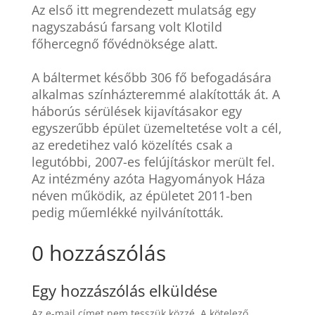
Az első itt megrendezett mulatság egy
nagyszabású farsang volt Klotild
főhercegnő fővédnöksége alatt.
A báltermet később 306 fő befogadására
alkalmas színházteremmé alakították át. A
háborús sérülések kijavításakor egy
egyszerűbb épület üzemeltetése volt a cél,
az eredetihez való közelítés csak a
legutóbbi, 2007-es felújításkor merült fel.
Az intézmény azóta Hagyományok Háza
néven működik, az épületet 2011-ben
pedig műemlékké nyilvánították.
0 hozzászólás
Egy hozzászólás elküldése
Az e-mail címet nem tesszük közzé.
A kötelező