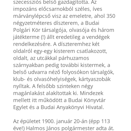
szecessziós belső gazdagította. Az
impozáns előcsarnokból széles, íves
márványlépcső visz az emeletre, ahol 350
négyzetméteres díszterem, a Budai
Polgári Kör társalgója, olvasója és három
játékterme (!) állt eredetileg a vendégek
rendelkezésére. A díszteremhez két
oldalról egy-egy kisterem csatlakozott,
oldalt, az utcákkal párhuzamos
szárnyakban pedig további kistermek, a
belső udvarra néző folyosókon társalgók,
klub- és olvasóhelyiségek, kártyaszobák
nyíltak. A felsőbb szinteken négy
magánlakást alakítottak ki. Mindezek
mellett itt működött a Budai Könyvtár
Egylet és a Budai Anyakönyvi Hivatal.
Az épületet 1900. január 20-án (épp 113
éve!) Halmos János polgármester adta át.