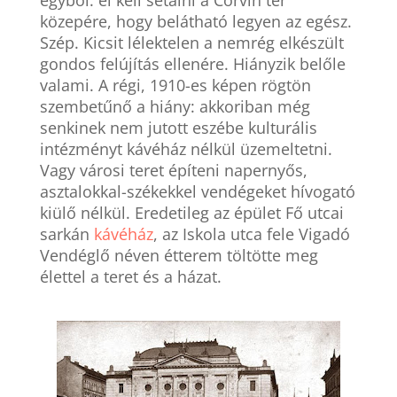
egyből: el kell sétálni a Corvin tér
közepére, hogy belátható legyen az egész.
Szép. Kicsit lélektelen a nemrég elkészült
gondos felújítás ellenére. Hiányzik belőle
valami. A régi, 1910-es képen rögtön
szembetűnő a hiány: akkoriban még
senkinek nem jutott eszébe kulturális
intézményt kávéház nélkül üzemeltetni.
Vagy városi teret építeni napernyős,
asztalokkal-székekkel vendégeket hívogató
kiülő nélkül. Eredetileg az épület Fő utcai
sarkán
kávéház
, az Iskola utca fele Vigadó
Vendéglő néven étterem töltötte meg
élettel a teret és a házat.