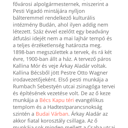
fővárosi alpolgármesternek, miszerint a
Pesti Vigadó mintájára nyíljon
bálteremmel rendelkező kulturális
intézmény Budán, ahol ilyen addig nem
létezett. Száz évvel ezelőtt egy beadvány
átfutási idejét nem a mai lajhár tempó és
a teljes érzéketlenség határozta meg.
1898-ban megszülettek a tervek, és rá két
évre, 1900-ban állt a ház. A tervező páros
Kallina Mór és veje Árkay Aladár voltak.
Kallina Bécsből jött Pestre Otto Wagner
irodavezetőjeként. Első pesti munkája a
Rumbach Sebestyén utcai zsinagóga tervei
és építésének vezetése volt. De az ő keze
munkája a
Bécs Kapu téri
evangélikus
templom és a Hadtestparancsnokság
szintén a
Budai Várban
. Árkay Aladár az
akkor fiatal korosztály csillaga. Az ő
munkája sok minden mellett a Csaba utcai