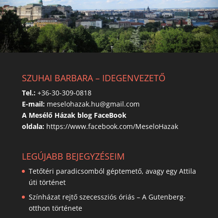
SZUHAI BARBARA – IDEGENVEZETŐ
Tel.:
+36-30-309-0818
E-mail:
meselohazak.hu@gmail.com
A Mesélő Házak blog FaceBook
oldala:
https://www.facebook.com/MeseloHazak
LEGÚJABB BEJEGYZÉSEIM
Tetőtéri paradicsomból géptemető, avagy egy Attila
úti történet
Színházat rejtő szecessziós óriás – A Gutenberg-
otthon története