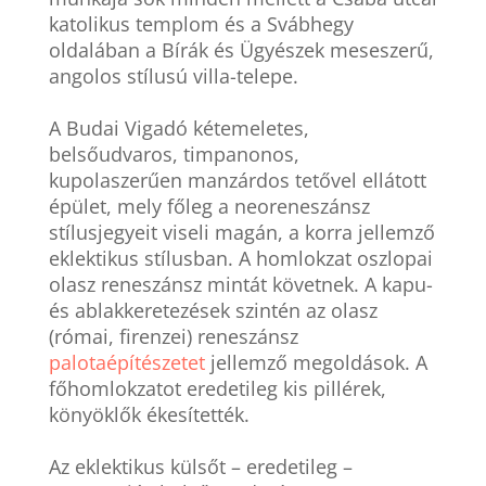
katolikus templom és a Svábhegy
oldalában a Bírák és Ügyészek meseszerű,
angolos stílusú villa-telepe.
A Budai Vigadó kétemeletes,
belsőudvaros, timpanonos,
kupolaszerűen manzárdos tetővel ellátott
épület, mely főleg a neoreneszánsz
stílusjegyeit viseli magán, a korra jellemző
eklektikus stílusban. A homlokzat oszlopai
olasz reneszánsz mintát követnek. A kapu-
és ablakkeretezések szintén az olasz
(római, firenzei) reneszánsz
palotaépítészetet
jellemző megoldások. A
főhomlokzatot eredetileg kis pillérek,
könyöklők ékesítették.
Az eklektikus külsőt – eredetileg –