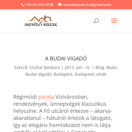
+36-30-309-0818
meselohazak.hu@gmail.com
A BUDAI VIGADÓ
Szerző:
Szuhai Barbara
|
2013. jan. 16.
|
Blog
,
Buda
,
Budai Vigadó
,
Budapest
,
budapesti séták
Régimódi
palota
Vizivárosban,
rendezvények, ünnepségek klasszikus
helyszíne. A Fő utcáról érkezve – akarva-
akaratlanul – hátulról érkezik a látogató,
így az elegáns homlokzatot nem is látja