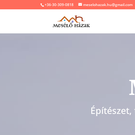
+36-30-309-0818
meselohazak.hu@gmail.com
Építészet,