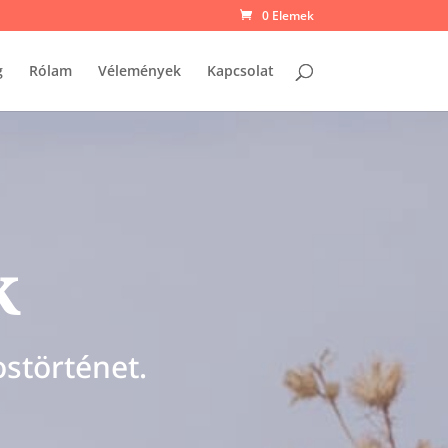
0 Elemek
g
Rólam
Vélemények
Kapcsolat
k
ostörténet.