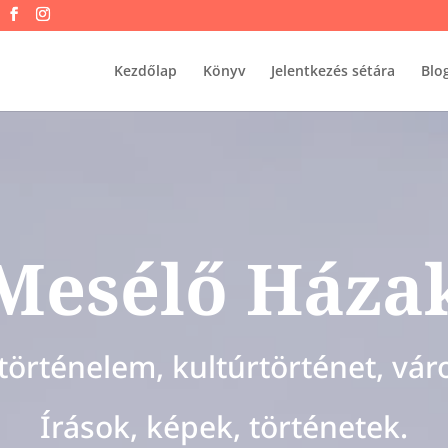
Kezdőlap
Könyv
Jelentkezés sétára
Blo
Mesélő Háza
 történelem, kultúrtörténet, vár
Írások, képek, történetek.