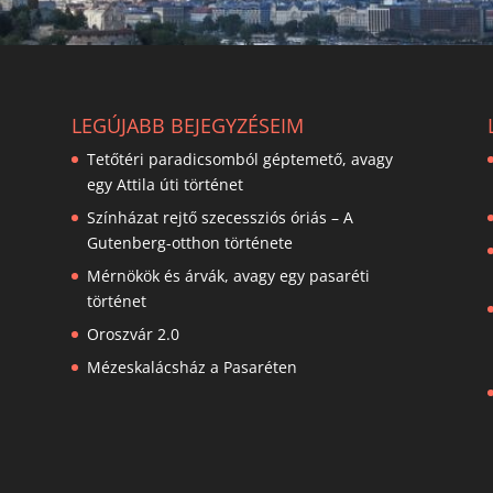
LEGÚJABB BEJEGYZÉSEIM
Tetőtéri paradicsomból géptemető, avagy
egy Attila úti történet
Színházat rejtő szecessziós óriás – A
a
Gutenberg-otthon története
Mérnökök és árvák, avagy egy pasaréti
történet
Oroszvár 2.0
Mézeskalácsház a Pasaréten