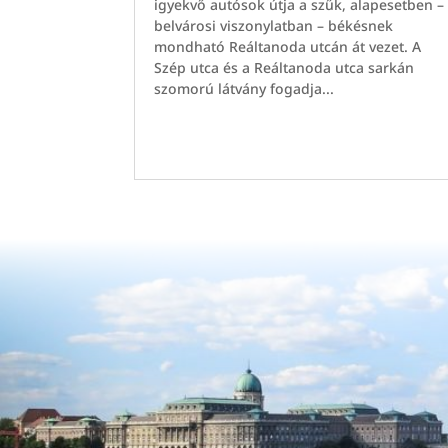
igyekvő autósok útja a szűk, alapesetben –
belvárosi viszonylatban – békésnek
mondható Reáltanoda utcán át vezet. A
Szép utca és a Reáltanoda utca sarkán
szomorú látvány fogadja...