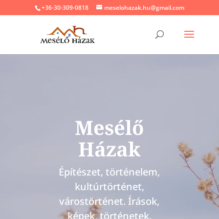
+36-30-309-0818
meselohazak.hu@gmail.com
Mesélő
Házak
Építészet, történelem,
kultúrtörténet,
várostörténet. Írások,
képek, történetek.