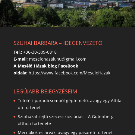
SZUHAI BARBARA – IDEGENVEZETŐ
Tel.:
+36-30-309-0818
E-mail:
meselohazak.hu@gmail.com
A Mesélő Házak blog FaceBook
oldala:
https://www.facebook.com/MeseloHazak
LEGÚJABB BEJEGYZÉSEIM
Tetőtéri paradicsomból géptemető, avagy egy Attila
úti történet
Színházat rejtő szecessziós óriás – A Gutenberg-
otthon története
Mérnökök és árvák, avagy egy pasaréti történet