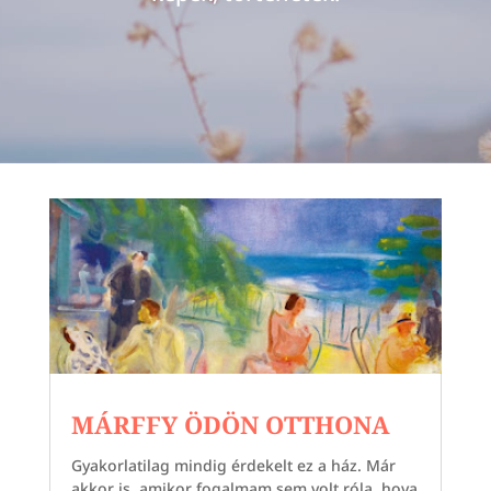
MÁRFFY ÖDÖN OTTHONA
Gyakorlatilag mindig érdekelt ez a ház. Már
akkor is, amikor fogalmam sem volt róla, hova