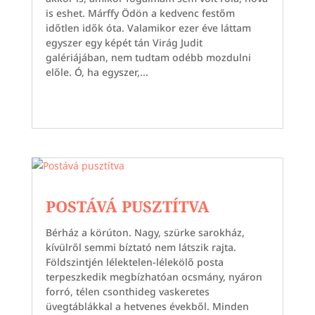
is eshet. Márffy Ödön a kedvenc festőm
időtlen idők óta. Valamikor ezer éve láttam
egyszer egy képét tán Virág Judit
galériájában, nem tudtam odébb mozdulni
előle. Ó, ha egyszer,...
POSTÁVÁ PUSZTÍTVA
Bérház a körúton. Nagy, szürke sarokház,
kívülről semmi bíztató nem látszik rajta.
Földszintjén lélektelen-lélekölő posta
terpeszkedik megbízhatóan ocsmány, nyáron
forró, télen csonthideg vaskeretes
üvegtáblákkal a hetvenes évekből. Minden