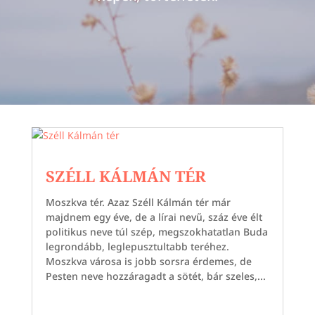
SZÉLL KÁLMÁN TÉR
Moszkva tér. Azaz Széll Kálmán tér már
majdnem egy éve, de a lírai nevű, száz éve élt
politikus neve túl szép, megszokhatatlan Buda
legrondább, leglepusztultabb teréhez.
Moszkva városa is jobb sorsra érdemes, de
Pesten neve hozzáragadt a sötét, bár szeles,...