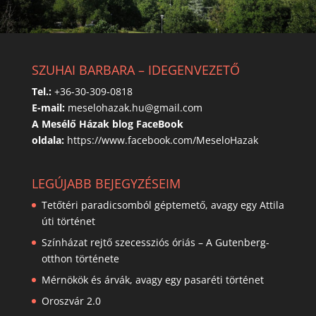
SZUHAI BARBARA – IDEGENVEZETŐ
Tel.:
+36-30-309-0818
E-mail:
meselohazak.hu@gmail.com
A Mesélő Házak blog FaceBook
oldala:
https://www.facebook.com/MeseloHazak
LEGÚJABB BEJEGYZÉSEIM
Tetőtéri paradicsomból géptemető, avagy egy Attila
úti történet
Színházat rejtő szecessziós óriás – A Gutenberg-
otthon története
Mérnökök és árvák, avagy egy pasaréti történet
Oroszvár 2.0