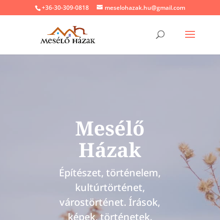
+36-30-309-0818
meselohazak.hu@gmail.com
Mesélő
Házak
Építészet, történelem,
kultúrtörténet,
várostörténet. Írások,
képek, történetek.