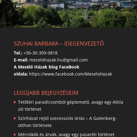
SZUHAI BARBARA – IDEGENVEZETŐ
Tel.:
+36-30-309-0818
E-mail:
meselohazak.hu@gmail.com
A Mesélő Házak blog FaceBook
oldala:
https://www.facebook.com/MeseloHazak
LEGÚJABB BEJEGYZÉSEIM
Tetőtéri paradicsomból géptemető, avagy egy Attila
úti történet
Színházat rejtő szecessziós óriás – A Gutenberg-
otthon története
Mérnökök és árvák, avagy egy pasaréti történet