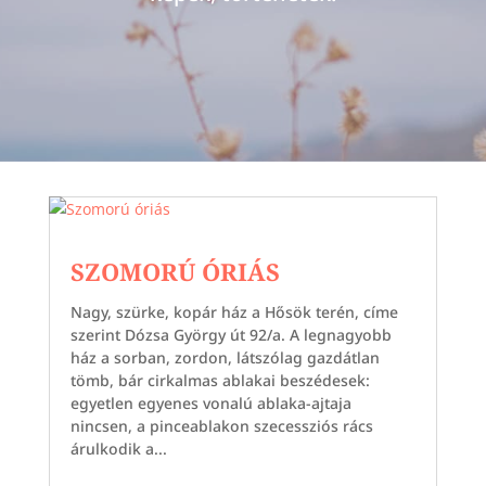
SZOMORÚ ÓRIÁS
Nagy, szürke, kopár ház a Hősök terén, címe
szerint Dózsa György út 92/a. A legnagyobb
ház a sorban, zordon, látszólag gazdátlan
tömb, bár cirkalmas ablakai beszédesek:
egyetlen egyenes vonalú ablaka-ajtaja
nincsen, a pinceablakon szecessziós rács
árulkodik a...